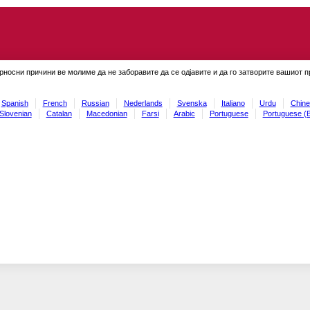
рносни причини ве молиме да не заборавите да се одјавите и да го затворите вашиот 
Spanish
French
Russian
Nederlands
Svenska
Italiano
Urdu
Chine
Slovenian
Catalan
Macedonian
Farsi
Arabic
Portuguese
Portuguese (B