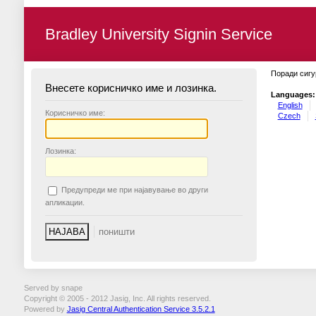
Bradley University Signin Service
Поради сигу
Внесете корисничко име и лозинка.
Languages:
English
К
орисничко име:
Czech
Л
озинка:
П
редупреди ме при најавување во други
апликации.
Served by snape
Copyright © 2005 - 2012 Jasig, Inc. All rights reserved.
Powered by
Jasig Central Authentication Service 3.5.2.1