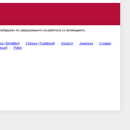
пребарувач по завршувањето на работата со апликациите.
se (Simplified)
Chinese (Traditional)
Deutsch
Japanese
Croatian
razil)
Polish