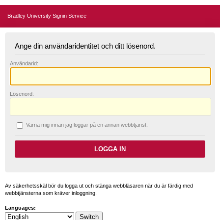
Bradley University Signin Service
Ange din användaridentitet och ditt lösenord.
A
nvändarid:
L
ösenord:
V
arna mig innan jag loggar på en annan webbtjänst.
Av säkerhetsskäl bör du logga ut och stänga webbläsaren när du är färdig med
webbtjänsterna som kräver inloggning.
Languages: