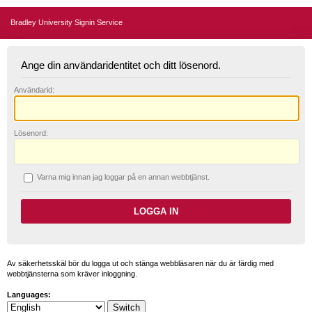
Bradley University Signin Service
Ange din användaridentitet och ditt lösenord.
A
nvändarid:
L
ösenord:
V
arna mig innan jag loggar på en annan webbtjänst.
Av säkerhetsskäl bör du logga ut och stänga webbläsaren när du är färdig med
webbtjänsterna som kräver inloggning.
Languages: