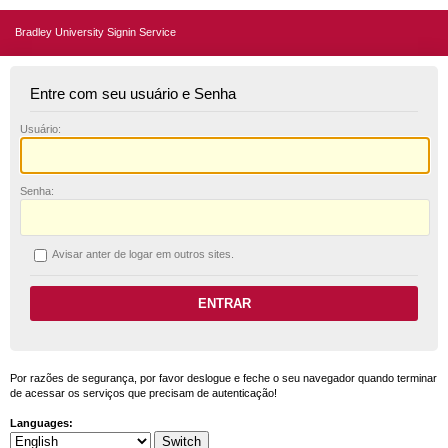
Bradley University Signin Service
Entre com seu usuário e Senha
U
suário:
S
enha:
A
visar anter de logar em outros sites.
Por razões de segurança, por favor deslogue e feche o seu navegador quando terminar
de acessar os serviços que precisam de autenticação!
Languages: