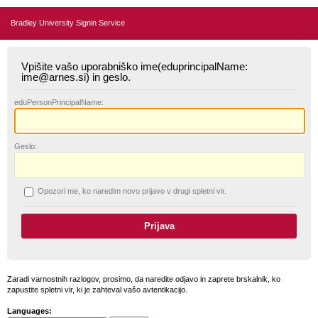
Bradley University Signin Service
Vpišite vašo uporabniško ime(eduprincipalName:
ime@arnes.si) in geslo.
edu
PersonPrincipalName:
G
eslo:
O
pozori me, ko naredim novo prijavo v drugi spletni vir.
Zaradi varnostnih razlogov, prosimo, da naredite odjavo in zaprete brskalnik, ko
zapustite spletni vir, ki je zahteval vašo avtentikacijo.
Languages: