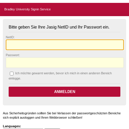
Bradley University Signin Service
Bitte geben Sie Ihre Jasig NetID und Ihr Passwort ein.
N
etID:
P
asswort:
Ich möchte ge
w
arnt werden, bevor ich mich in einen anderen Bereich
einlogge.
Aus Sicherheitsgründen sollten Sie bei Verlassen der passwortgeschützten Bereiche
sich explizit ausloggen und Ihren Webbrowser schließen!
Languages: