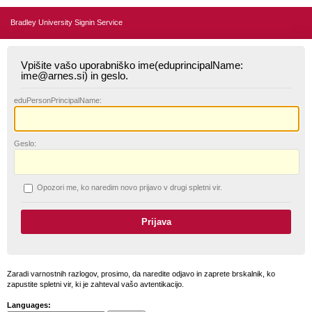
Bradley University Signin Service
Vpišite vašo uporabniško ime(eduprincipalName:
ime@arnes.si) in geslo.
edu
PersonPrincipalName:
G
eslo:
O
pozori me, ko naredim novo prijavo v drugi spletni vir.
Zaradi varnostnih razlogov, prosimo, da naredite odjavo in zaprete brskalnik, ko
zapustite spletni vir, ki je zahteval vašo avtentikacijo.
Languages: