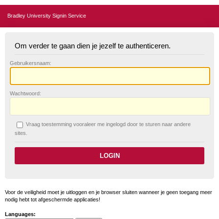
Bradley University Signin Service
Om verder te gaan dien je jezelf te authenticeren.
G
ebruikersnaam:
W
achtwoord:
V
raag toestemming vooraleer me ingelogd door te sturen naar andere
sites.
Voor de veiligheid moet je uitloggen en je browser sluiten wanneer je geen toegang meer
nodig hebt tot afgeschermde applicaties!
Languages: