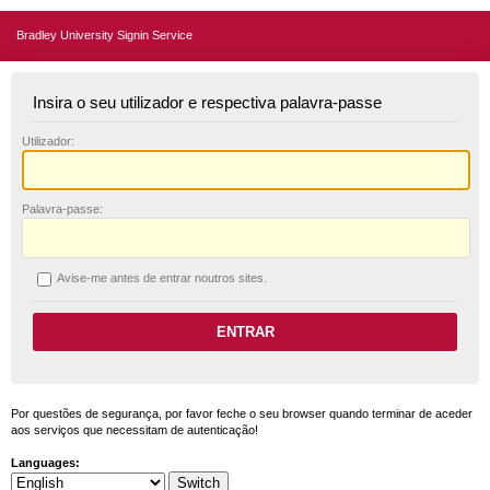
Bradley University Signin Service
Insira o seu utilizador e respectiva palavra-passe
U
tilizador:
P
alavra-passe:
A
vise-me antes de entrar noutros sites.
Por questões de segurança, por favor feche o seu browser quando terminar de aceder
aos serviços que necessitam de autenticação!
Languages: