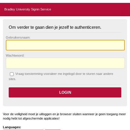
Bradley University Signin Service
Om verder te gaan dien je jezelf te authenticeren.
G
ebruikersnaam:
W
achtwoord:
V
raag toestemming vooraleer me ingelogd door te sturen naar andere
sites.
Voor de veiligheid moet je uitloggen en je browser sluiten wanneer je geen toegang meer
nodig hebt tot afgeschermde applicaties!
Languages: