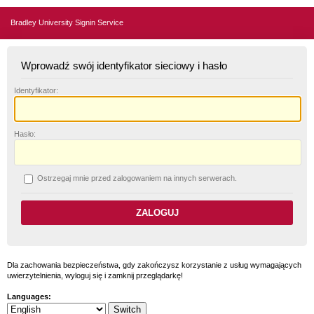
Bradley University Signin Service
Wprowadź swój identyfikator sieciowy i hasło
I
dentyfikator:
H
asło:
O
strzegaj mnie przed zalogowaniem na innych serwerach.
Dla zachowania bezpieczeństwa, gdy zakończysz korzystanie z usług wymagających
uwierzytelnienia, wyloguj się i zamknij przeglądarkę!
Languages: