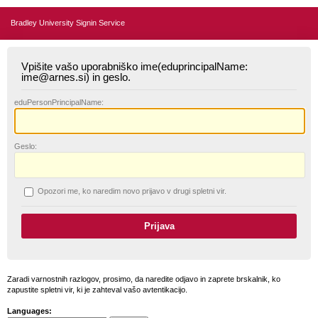
Bradley University Signin Service
Vpišite vašo uporabniško ime(eduprincipalName:
ime@arnes.si) in geslo.
edu
PersonPrincipalName:
G
eslo:
O
pozori me, ko naredim novo prijavo v drugi spletni vir.
Zaradi varnostnih razlogov, prosimo, da naredite odjavo in zaprete brskalnik, ko
zapustite spletni vir, ki je zahteval vašo avtentikacijo.
Languages: