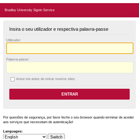
Bradley University Signin Service
Insira o seu utilizador e respectiva palavra-passe
U
tilizador:
P
alavra-passe:
A
vise-me antes de entrar noutros sites.
Por questões de segurança, por favor feche o seu browser quando terminar de aceder
aos serviços que necessitam de autenticação!
Languages: