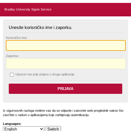
Bradley University Signin Service
Unesite korisničko ime i zaporku.
K
orisničko ime:
Z
aporka:
U
pozori me prije prijave u druge aplikacije.
Iz sigurnosnih razloga molimo vas da se odjavite i zatvorite web preglednik nakon što
završite s radom u aplikacijama koje zahtijevaju autentikaciju.
Languages: