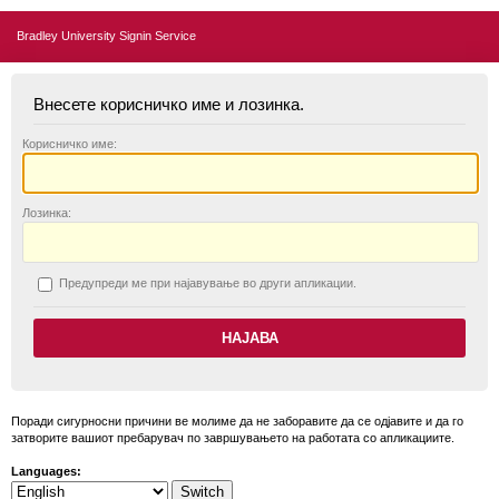
Bradley University Signin Service
Внесете корисничко име и лозинка.
К
орисничко име:
Л
озинка:
П
редупреди ме при најавување во други апликации.
Поради сигурносни причини ве молиме да не заборавите да се одјавите и да го
затворите вашиот пребарувач по завршувањето на работата со апликациите.
Languages: