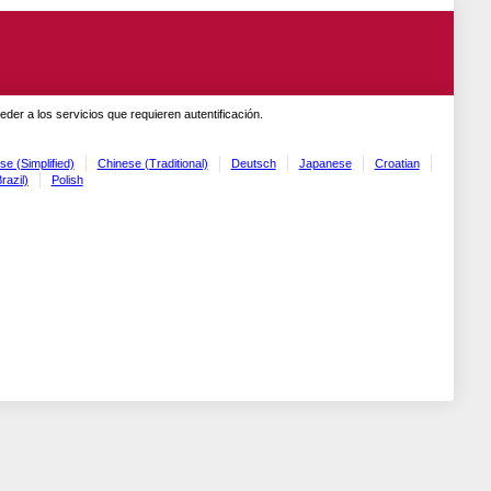
er a los servicios que requieren autentificación.
se (Simplified)
Chinese (Traditional)
Deutsch
Japanese
Croatian
razil)
Polish