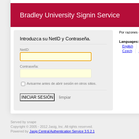
Bradley University Signin Service
Por razones 
Introduzca su NetID y Contraseña.
Languages:
English
N
etID:
Czech
C
ontraseña:
A
visarme antes de abrir sesión en otros sitios.
Served by snape
Copyright © 2005 - 2012 Jasig, Inc. All rights reserved.
Powered by
Jasig Central Authentication Service 3.5.2.1