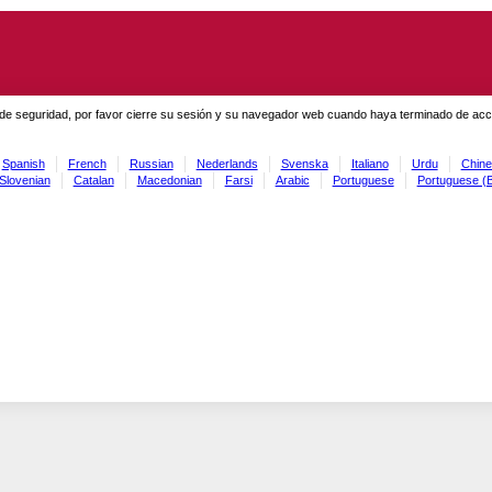
de seguridad, por favor cierre su sesión y su navegador web cuando haya terminado de acced
Spanish
French
Russian
Nederlands
Svenska
Italiano
Urdu
Chine
Slovenian
Catalan
Macedonian
Farsi
Arabic
Portuguese
Portuguese (B