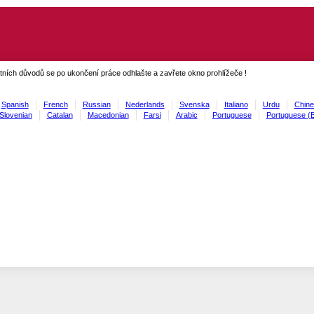
ních důvodů se po ukončení práce odhlašte a zavřete okno prohlížeče !
Spanish
French
Russian
Nederlands
Svenska
Italiano
Urdu
Chine
Slovenian
Catalan
Macedonian
Farsi
Arabic
Portuguese
Portuguese (B