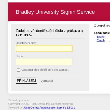
Bradley University Signin Service
Z bezpečnost
Zadejte své identifikační číslo z průkazu a
Languages:
své heslo.
English
Czech
I
dentifikační číslo:
H
eslo:
U
pozornit před přihlášení k jíné aplikaci.
Served by snape
Copyright © 2005 - 2012 Jasig, Inc. All rights reserved.
Powered by
Jasig Central Authentication Service 3.5.2.1