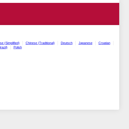
se (Simplified)
Chinese (Traditional)
Deutsch
Japanese
Croatian
razil)
Polish