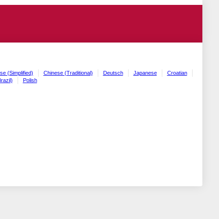
se (Simplified)
Chinese (Traditional)
Deutsch
Japanese
Croatian
razil)
Polish