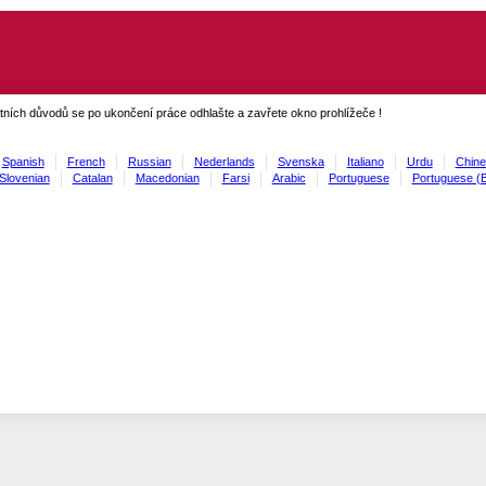
ních důvodů se po ukončení práce odhlašte a zavřete okno prohlížeče !
Spanish
French
Russian
Nederlands
Svenska
Italiano
Urdu
Chine
Slovenian
Catalan
Macedonian
Farsi
Arabic
Portuguese
Portuguese (B