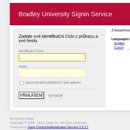
Bradley University Signin Service
Z bezpečnost
Zadejte své identifikační číslo z průkazu a
Languages:
své heslo.
English
Czech
I
dentifikační číslo:
H
eslo:
U
pozornit před přihlášení k jíné aplikaci.
Served by snape
Copyright © 2005 - 2012 Jasig, Inc. All rights reserved.
Powered by
Jasig Central Authentication Service 3.5.2.1