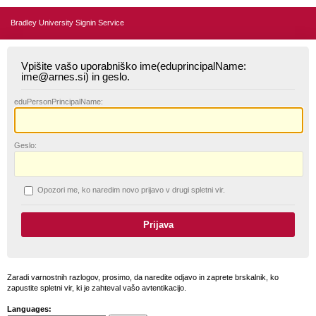
Bradley University Signin Service
Vpišite vašo uporabniško ime(eduprincipalName:
ime@arnes.si) in geslo.
edu
PersonPrincipalName:
G
eslo:
O
pozori me, ko naredim novo prijavo v drugi spletni vir.
Zaradi varnostnih razlogov, prosimo, da naredite odjavo in zaprete brskalnik, ko
zapustite spletni vir, ki je zahteval vašo avtentikacijo.
Languages: