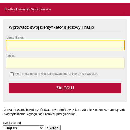
Bradley University Signin Service
Wprowadź swój identyfikator sieciowy i hasło
I
dentyfikator:
H
asło:
O
strzegaj mnie przed zalogowaniem na innych serwerach.
Dla zachowania bezpieczeństwa, gdy zakończysz korzystanie z usług wymagających
uwierzytelnienia, wyloguj się i zamknij przeglądarkę!
Languages: