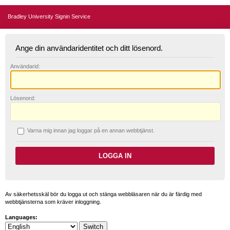
Bradley University Signin Service
Ange din användaridentitet och ditt lösenord.
A
nvändarid:
L
ösenord:
V
arna mig innan jag loggar på en annan webbtjänst.
Av säkerhetsskäl bör du logga ut och stänga webbläsaren när du är färdig med
webbtjänsterna som kräver inloggning.
Languages: