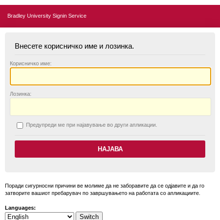
Bradley University Signin Service
Внесете корисничко име и лозинка.
К
орисничко име:
Л
озинка:
П
редупреди ме при најавување во други апликации.
Поради сигурносни причини ве молиме да не заборавите да се одјавите и да го
затворите вашиот пребарувач по завршувањето на работата со апликациите.
Languages: