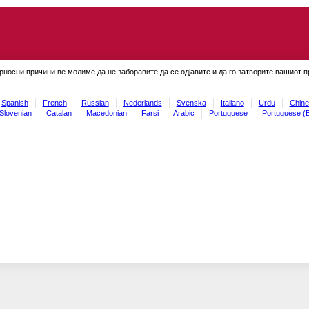
рносни причини ве молиме да не заборавите да се одјавите и да го затворите вашиот 
Spanish
French
Russian
Nederlands
Svenska
Italiano
Urdu
Chine
Slovenian
Catalan
Macedonian
Farsi
Arabic
Portuguese
Portuguese (B