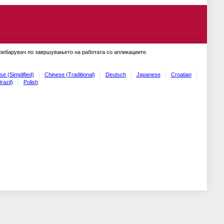
пребарувач по завршувањето на работата со апликациите.
se (Simplified)
Chinese (Traditional)
Deutsch
Japanese
Croatian
razil)
Polish