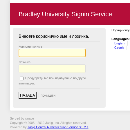
Bradley University Signin Service
Поради сигу
Внесете корисничко име и лозинка.
Languages:
English
К
орисничко име:
Czech
Л
озинка:
П
редупреди ме при најавување во други
апликации.
Served by snape
Copyright © 2005 - 2012 Jasig, Inc. All rights reserved.
Powered by
Jasig Central Authentication Service 3.5.2.1