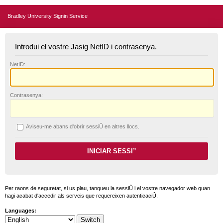
Bradley University Signin Service
Introdui el vostre Jasig NetID i contrasenya.
N
etID:
C
ontrasenya:
A
viseu-me abans d'obrir sessiÛ en altres llocs.
Per raons de seguretat, si us plau, tanqueu la sessiÛ i el vostre navegador web quan
hagi acabat d'accedir als serveis que requereixen autenticaciÛ.
Languages: