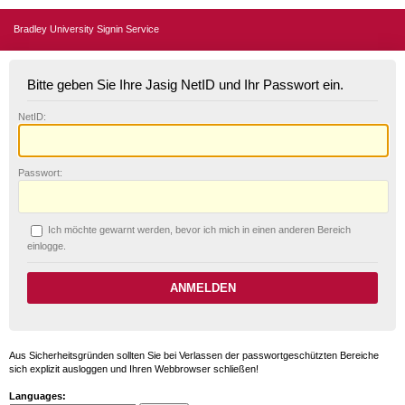
Bradley University Signin Service
Bitte geben Sie Ihre Jasig NetID und Ihr Passwort ein.
N
etID:
P
asswort:
Ich möchte ge
w
arnt werden, bevor ich mich in einen anderen Bereich
einlogge.
Aus Sicherheitsgründen sollten Sie bei Verlassen der passwortgeschützten Bereiche
sich explizit ausloggen und Ihren Webbrowser schließen!
Languages: