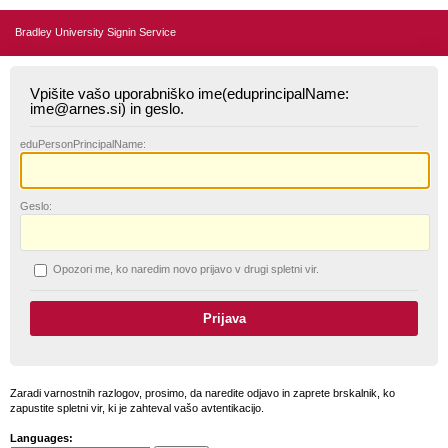
Bradley University Signin Service
Vpišite vašo uporabniško ime(eduprincipalName:
ime@arnes.si) in geslo.
edu
PersonPrincipalName:
G
eslo:
O
pozori me, ko naredim novo prijavo v drugi spletni vir.
Zaradi varnostnih razlogov, prosimo, da naredite odjavo in zaprete brskalnik, ko
zapustite spletni vir, ki je zahteval vašo avtentikacijo.
Languages: