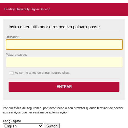
Bradley University Signin Service
Insira o seu utilizador e respectiva palavra-passe
U
tilizador:
P
alavra-passe:
A
vise-me antes de entrar noutros sites.
Por questões de segurança, por favor feche o seu browser quando terminar de aceder
aos serviços que necessitam de autenticação!
Languages: