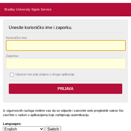
Bradley University Signin Service
Unesite korisničko ime i zaporku.
K
orisničko ime:
Z
aporka:
U
pozori me prije prijave u druge aplikacije.
Iz sigurnosnih razloga molimo vas da se odjavite i zatvorite web preglednik nakon što
završite s radom u aplikacijama koje zahtijevaju autentikaciju.
Languages: