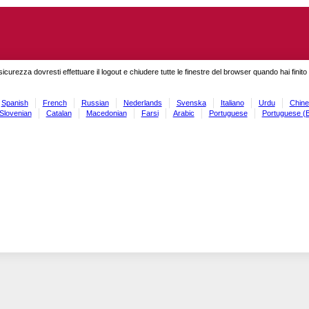
sicurezza dovresti effettuare il logout e chiudere tutte le finestre del browser quando hai finit
Spanish
French
Russian
Nederlands
Svenska
Italiano
Urdu
Chine
Slovenian
Catalan
Macedonian
Farsi
Arabic
Portuguese
Portuguese (B