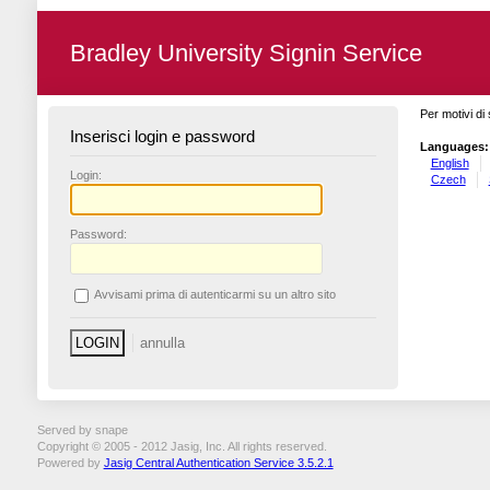
Bradley University Signin Service
Per motivi di 
Inserisci login e password
Languages:
English
L
ogin:
Czech
P
assword:
A
vvisami prima di autenticarmi su un altro sito
Served by snape
Copyright © 2005 - 2012 Jasig, Inc. All rights reserved.
Powered by
Jasig Central Authentication Service 3.5.2.1