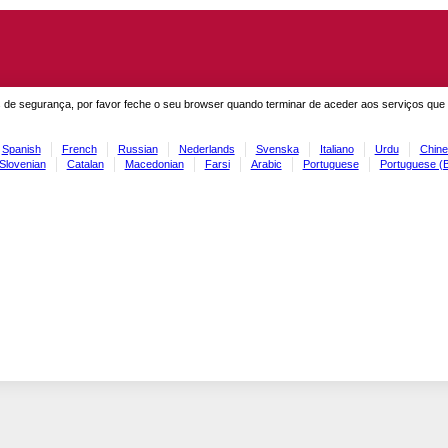
 de segurança, por favor feche o seu browser quando terminar de aceder aos serviços que
Spanish
French
Russian
Nederlands
Svenska
Italiano
Urdu
Chine
Slovenian
Catalan
Macedonian
Farsi
Arabic
Portuguese
Portuguese (B