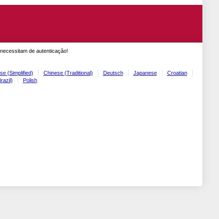
 necessitam de autenticação!
se (Simplified)
Chinese (Traditional)
Deutsch
Japanese
Croatian
razil)
Polish