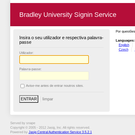
Bradley University Signin Service
Por questões
Insira o seu utilizador e respectiva palavra-
Languages:
passe
English
Czech
U
tilizador:
P
alavra-passe:
A
vise-me antes de entrar noutros sites.
Served by snape
Copyright © 2005 - 2012 Jasig, Inc. All rights reserved.
Powered by
Jasig Central Authentication Service 3.5.2.1