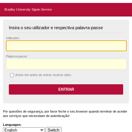
Bradley University Signin Service
Insira o seu utilizador e respectiva palavra-passe
U
tilizador:
P
alavra-passe:
A
vise-me antes de entrar noutros sites.
Por questões de segurança, por favor feche o seu browser quando terminar de aceder
aos serviços que necessitam de autenticação!
Languages: