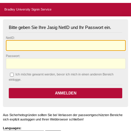
Bradley University Signin Service
Bitte geben Sie Ihre Jasig NetID und Ihr Passwort ein.
N
etID:
P
asswort:
Ich möchte ge
w
arnt werden, bevor ich mich in einen anderen Bereich
einlogge.
Aus Sicherheitsgründen sollten Sie bei Verlassen der passwortgeschützten Bereiche
sich explizit ausloggen und Ihren Webbrowser schließen!
Languages: