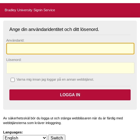
Bradley University Signin Service
Ange din användaridentitet och ditt lösenord.
A
nvändarid:
L
ösenord:
V
arna mig innan jag loggar på en annan webbtjänst.
Av säkerhetsskäl bör du logga ut och stänga webbläsaren när du är färdig med
webbtjänsterna som kräver inloggning.
Languages: