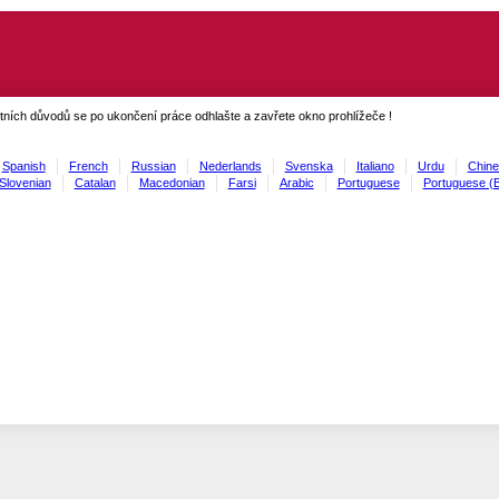
ních důvodů se po ukončení práce odhlašte a zavřete okno prohlížeče !
Spanish
French
Russian
Nederlands
Svenska
Italiano
Urdu
Chine
Slovenian
Catalan
Macedonian
Farsi
Arabic
Portuguese
Portuguese (B