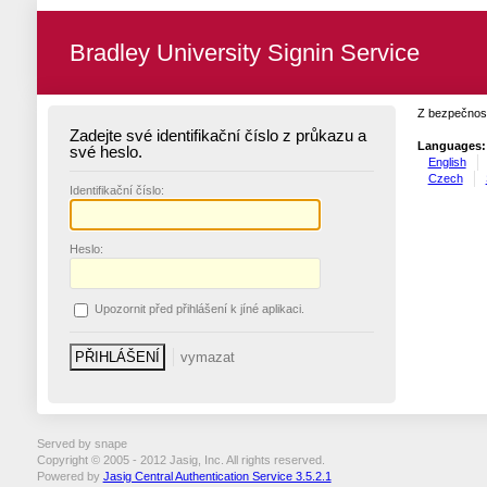
Bradley University Signin Service
Z bezpečnost
Zadejte své identifikační číslo z průkazu a
Languages:
své heslo.
English
Czech
I
dentifikační číslo:
H
eslo:
U
pozornit před přihlášení k jíné aplikaci.
Served by snape
Copyright © 2005 - 2012 Jasig, Inc. All rights reserved.
Powered by
Jasig Central Authentication Service 3.5.2.1