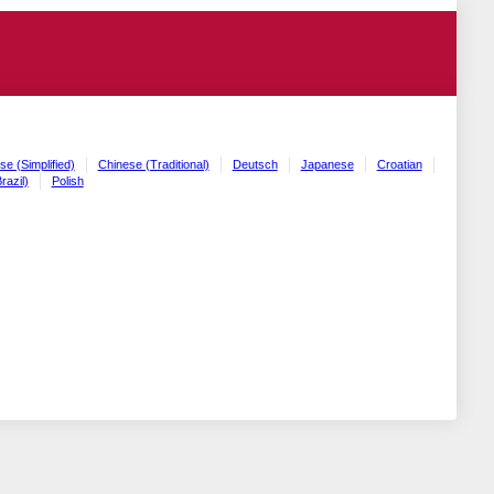
se (Simplified)
Chinese (Traditional)
Deutsch
Japanese
Croatian
razil)
Polish