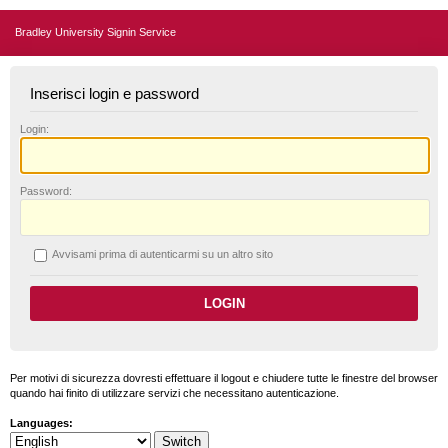
Bradley University Signin Service
Inserisci login e password
L
ogin:
P
assword:
A
vvisami prima di autenticarmi su un altro sito
Per motivi di sicurezza dovresti effettuare il logout e chiudere tutte le finestre del browser
quando hai finito di utilizzare servizi che necessitano autenticazione.
Languages: