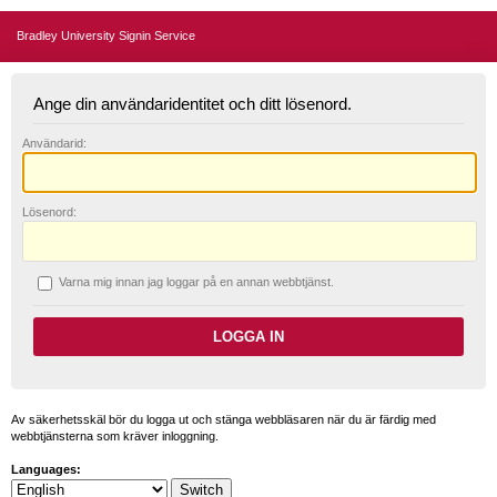
Bradley University Signin Service
Ange din användaridentitet och ditt lösenord.
A
nvändarid:
L
ösenord:
V
arna mig innan jag loggar på en annan webbtjänst.
Av säkerhetsskäl bör du logga ut och stänga webbläsaren när du är färdig med
webbtjänsterna som kräver inloggning.
Languages: