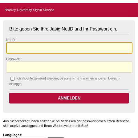
Bradley University Signin Service
Bitte geben Sie Ihre Jasig NetID und Ihr Passwort ein.
N
etID:
P
asswort:
Ich möchte ge
w
arnt werden, bevor ich mich in einen anderen Bereich
einlogge.
Aus Sicherheitsgründen sollten Sie bei Verlassen der passwortgeschützten Bereiche
sich explizit ausloggen und Ihren Webbrowser schließen!
Languages: