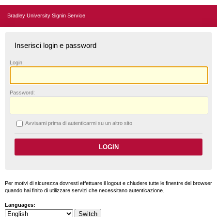
Bradley University Signin Service
Inserisci login e password
L
ogin:
P
assword:
A
vvisami prima di autenticarmi su un altro sito
Per motivi di sicurezza dovresti effettuare il logout e chiudere tutte le finestre del browser
quando hai finito di utilizzare servizi che necessitano autenticazione.
Languages: