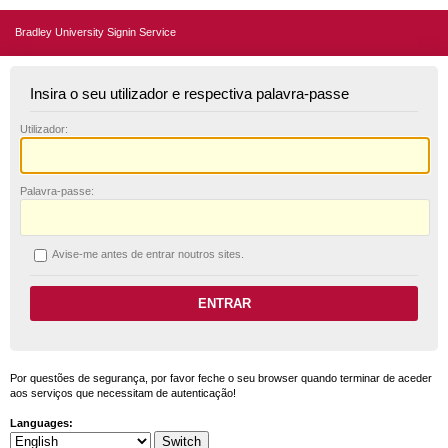
Bradley University Signin Service
Insira o seu utilizador e respectiva palavra-passe
U
tilizador:
P
alavra-passe:
A
vise-me antes de entrar noutros sites.
Por questões de segurança, por favor feche o seu browser quando terminar de aceder
aos serviços que necessitam de autenticação!
Languages: