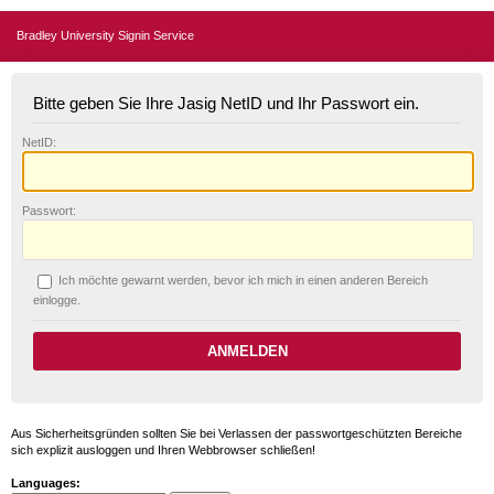
Bradley University Signin Service
Bitte geben Sie Ihre Jasig NetID und Ihr Passwort ein.
N
etID:
P
asswort:
Ich möchte ge
w
arnt werden, bevor ich mich in einen anderen Bereich
einlogge.
Aus Sicherheitsgründen sollten Sie bei Verlassen der passwortgeschützten Bereiche
sich explizit ausloggen und Ihren Webbrowser schließen!
Languages: