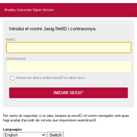
Bradley University Signin Service
Introdui el vostre Jasig NetID i contrasenya.
N
etID:
C
ontrasenya:
A
viseu-me abans d'obrir sessiÛ en altres llocs.
Per raons de seguretat, si us plau, tanqueu la sessiÛ i el vostre navegador web quan
hagi acabat d'accedir als serveis que requereixen autenticaciÛ.
Languages: