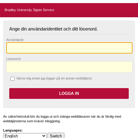
Bradley University Signin Service
Ange din användaridentitet och ditt lösenord.
A
nvändarid:
L
ösenord:
V
arna mig innan jag loggar på en annan webbtjänst.
Av säkerhetsskäl bör du logga ut och stänga webbläsaren när du är färdig med
webbtjänsterna som kräver inloggning.
Languages: