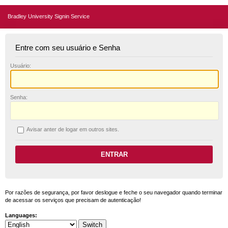
Bradley University Signin Service
Entre com seu usuário e Senha
U
suário:
S
enha:
A
visar anter de logar em outros sites.
Por razões de segurança, por favor deslogue e feche o seu navegador quando terminar
de acessar os serviços que precisam de autenticação!
Languages: