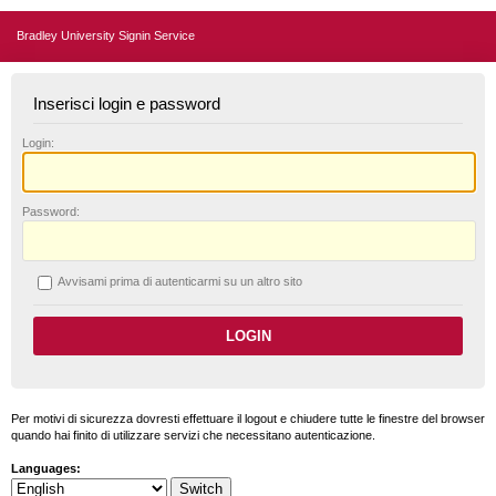
Bradley University Signin Service
Inserisci login e password
L
ogin:
P
assword:
A
vvisami prima di autenticarmi su un altro sito
Per motivi di sicurezza dovresti effettuare il logout e chiudere tutte le finestre del browser
quando hai finito di utilizzare servizi che necessitano autenticazione.
Languages: