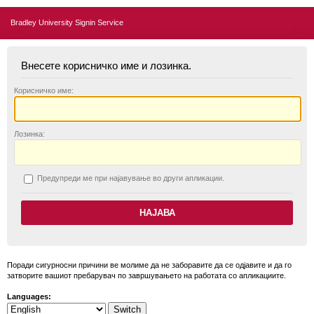
Bradley University Signin Service
Внесете корисничко име и лозинка.
К
орисничко име:
Л
озинка:
П
редупреди ме при најавување во други апликации.
Поради сигурносни причини ве молиме да не заборавите да се одјавите и да го
затворите вашиот пребарувач по завршувањето на работата со апликациите.
Languages: