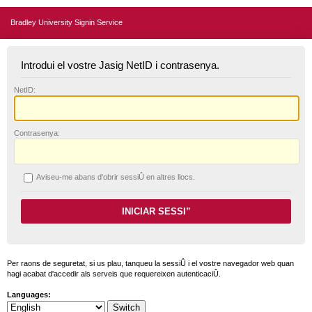
Bradley University Signin Service
Introdui el vostre Jasig NetID i contrasenya.
N
etID:
C
ontrasenya:
A
viseu-me abans d'obrir sessiÛ en altres llocs.
Per raons de seguretat, si us plau, tanqueu la sessiÛ i el vostre navegador web quan
hagi acabat d'accedir als serveis que requereixen autenticaciÛ.
Languages: