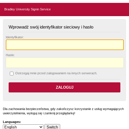
Bradley University Signin Service
Wprowadź swój identyfikator sieciowy i hasło
I
dentyfikator:
H
asło:
O
strzegaj mnie przed zalogowaniem na innych serwerach.
Dla zachowania bezpieczeństwa, gdy zakończysz korzystanie z usług wymagających
uwierzytelnienia, wyloguj się i zamknij przeglądarkę!
Languages: