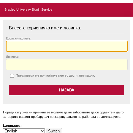
Bradley University Signin Service
Внесете корисничко име и лозинка.
К
орисничко име:
Л
озинка:
П
редупреди ме при најавување во други апликации.
Поради сигурносни причини ве молиме да не заборавите да се одјавите и да го
затворите вашиот пребарувач по завршувањето на работата со апликациите.
Languages: