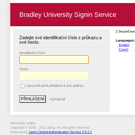
Bradley University Signin Service
Z bezpečnost
Zadejte své identifikační číslo z průkazu a
Languages:
své heslo.
English
Czech
I
dentifikační číslo:
H
eslo:
U
pozornit před přihlášení k jíné aplikaci.
Served by snape
Copyright © 2005 - 2012 Jasig, Inc. All rights reserved.
Powered by
Jasig Central Authentication Service 3.5.2.1