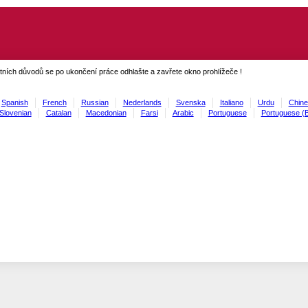
ních důvodů se po ukončení práce odhlašte a zavřete okno prohlížeče !
Spanish
French
Russian
Nederlands
Svenska
Italiano
Urdu
Chine
Slovenian
Catalan
Macedonian
Farsi
Arabic
Portuguese
Portuguese (B