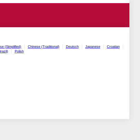
se (Simplified)
Chinese (Traditional)
Deutsch
Japanese
Croatian
razil)
Polish