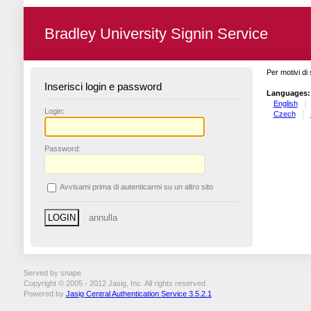
Bradley University Signin Service
Per motivi di 
Inserisci login e password
Languages:
English
L
ogin:
Czech
P
assword:
A
vvisami prima di autenticarmi su un altro sito
Served by snape
Copyright © 2005 - 2012 Jasig, Inc. All rights reserved.
Powered by
Jasig Central Authentication Service 3.5.2.1