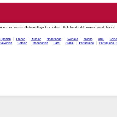
sicurezza dovresti effettuare il logout e chiudere tutte le finestre del browser quando hai finit
Spanish
French
Russian
Nederlands
Svenska
Italiano
Urdu
Chine
Slovenian
Catalan
Macedonian
Farsi
Arabic
Portuguese
Portuguese (B